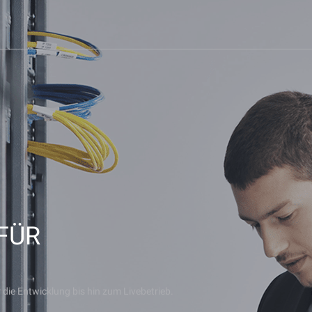
 FÜR
 die Entwicklung bis hin zum Livebetrieb.